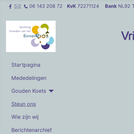
06 143 208 72
KvK
72271124
Bank
NL92 T
Startpagina
Mededelingen
Gouden Koets
Steun ons
Wie zijn wij
Berichtenarchief